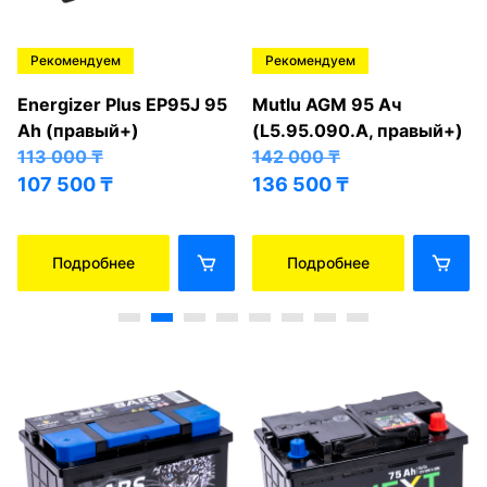
Рекомендуем
Рекомендуем
Energizer Plus EP95J 95
Mutlu AGM 95 Ач
Ah (правый+)
(L5.95.090.A, правый+)
113 000
₸
142 000
₸
107 500
₸
136 500
₸
Подробнее
Подробнее