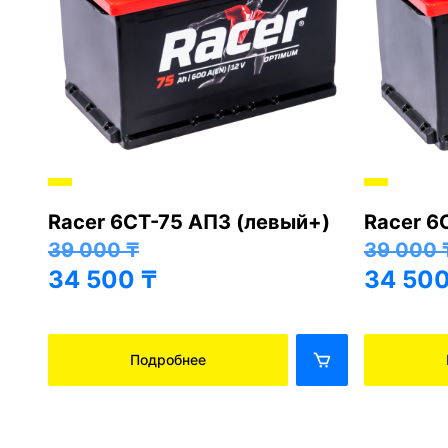
Racer 6СТ-75 АПЗ (левый+)
Racer 6
+)
39 000
₸
39 000
34 500
₸
34 50
Подробнее