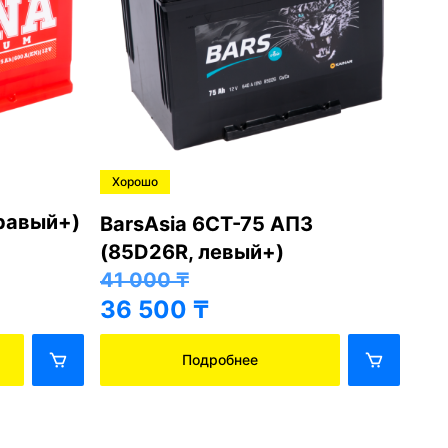
Хорошо
Хо
правый+)
BarsAsia 6СТ-75 АПЗ
Ba
(85D26R, левый+)
(8
41 000
₸
41
36 500
₸
36
Подробнее