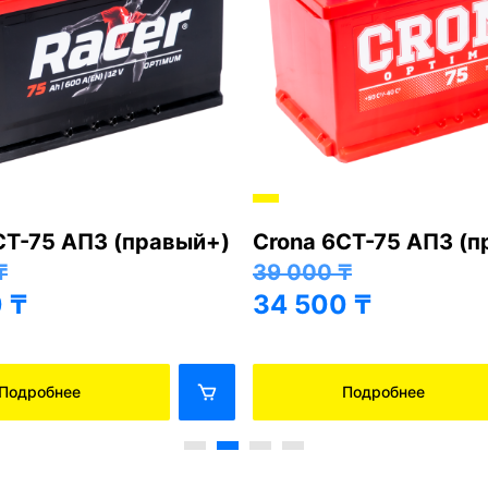
СТ-75 АПЗ (правый+)
Crona 6СТ-75 АПЗ (
₸
39 000
₸
0
₸
34 500
₸
Подробнее
Подробнее