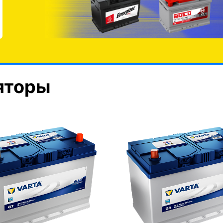
яторы