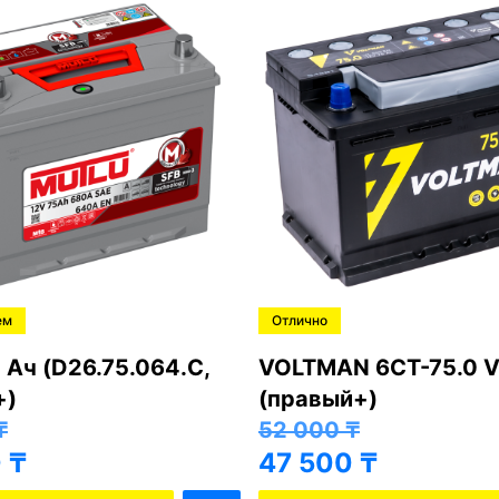
ем
Отлично
 Ач (D26.75.064.C,
VOLTMAN 6CT-75.0 V
+)
(правый+)
₸
52 000
₸
0
₸
47 500
₸