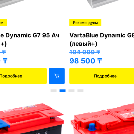
ем
Рекомендуем
ue Dynamic G7 95 Ач
VartaBlue Dynamic G
+)
(левый+)
0
₸
104 000
₸
0
₸
98 500
₸
Подробнее
Подробнее