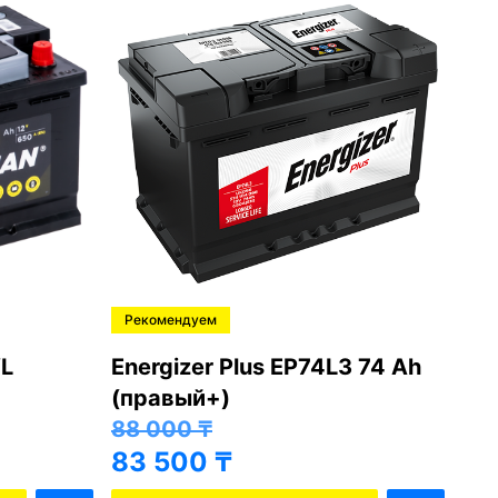
Рекомендуем
Ре
L
Energizer Plus EP74L3 74 Ah
Var
(правый+)
(п
88 000
₸
81
83 500
₸
76