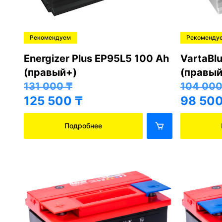
Рекомендуем
Рекоменду
Energizer Plus EP95L5 100 Ah
VartaBl
(правый+)
(правый
131 000
₸
104 00
125 500
₸
98 50
Подробнее