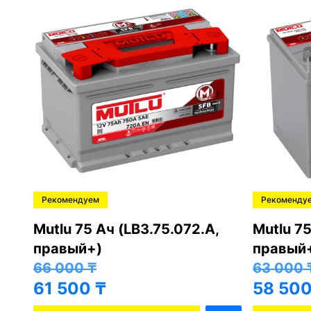
Рекомендуем
Рекоменду
,
Mutlu 75 Ач (LB3.75.072.A,
Mutlu 75
правый+)
правый
66 000
₸
63 000
61 500
₸
58 50