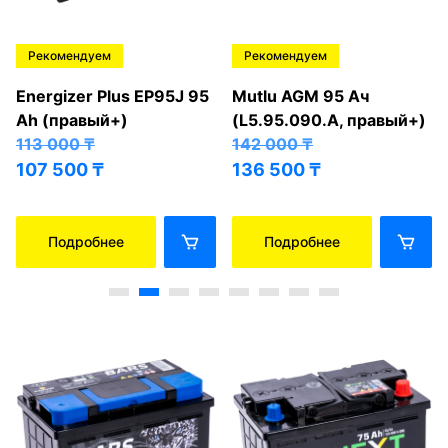
Рекомендуем
Рекомендуем
Energizer Plus EP95J 95
Mutlu AGM 95 Ач
Ah (правый+)
(L5.95.090.A, правый+)
113 000
₸
142 000
₸
107 500
₸
136 500
₸
Подробнее
Подробнее