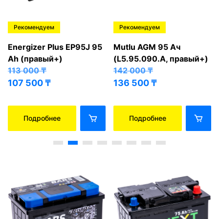
Рекомендуем
Рекомендуем
Energizer Plus EP95J 95
Mutlu AGM 95 Ач
Ah (правый+)
(L5.95.090.A, правый+)
113 000
₸
142 000
₸
107 500
₸
136 500
₸
Подробнее
Подробнее