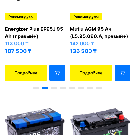
Рекомендуем
Рекомендуем
Energizer Plus EP95J 95
Mutlu AGM 95 Ач
Ah (правый+)
(L5.95.090.A, правый+)
113 000
₸
142 000
₸
107 500
₸
136 500
₸
Подробнее
Подробнее