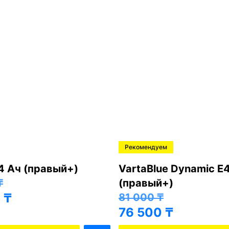
Рекомендуем
4 Ач (правый+)
VartaBlue Dynamic E
₸
(правый+)
0
₸
81 000
₸
76 500
₸