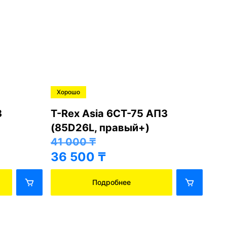
Хорошо
Ре
З
T-Rex Asia 6СТ-75 АПЗ
Hy
(85D26L, правый+)
пр
41 000
₸
62
36 500
₸
57
Подробнее