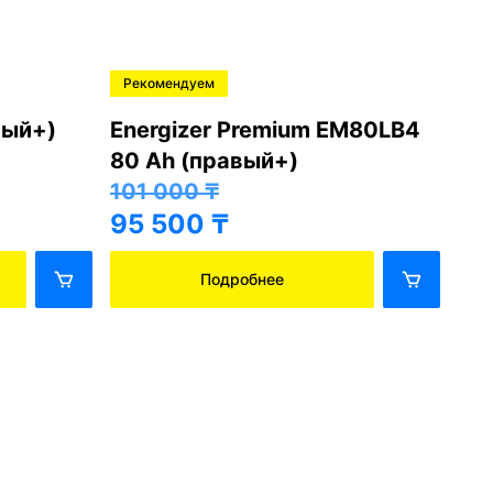
Рекомендуем
Хо
вый+)
Energizer Premium EM80LB4
Ba
80 Ah (правый+)
43
38
101 000
₸
95 500
₸
Подробнее