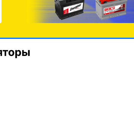
яторы