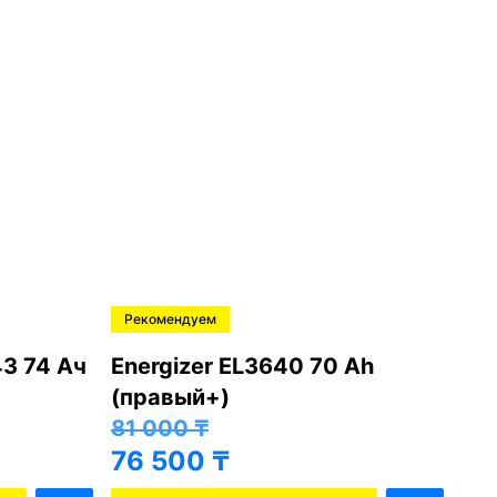
Рекомендуем
Ре
43 74 Ач
Energizer EL3640 70 Ah
Mut
(правый+)
ле
81 000
₸
62
76 500
₸
57