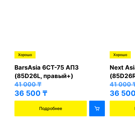
Хорошо
Хорошо
BarsAsia 6СТ-75 АПЗ
Next As
(85D26L, правый+)
(85D26R
41 000
₸
41 000
36 500
₸
36 50
Подробнее