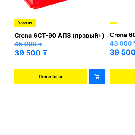
Хорошо
Crona 6
+)
Crona 6СТ-90 АПЗ (правый+)
45 000
45 000
₸
39 50
39 500
₸
Подробнее