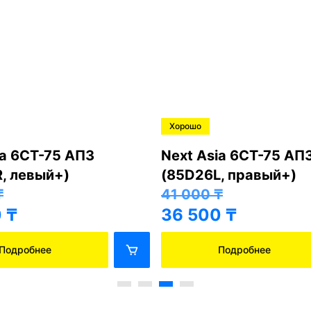
Хорошо
ia 6СТ-75 АПЗ
Next Asia 6СТ-75 АП
, левый+)
(85D26L, правый+)
₸
41 000
₸
0
₸
36 500
₸
Подробнее
Подробнее