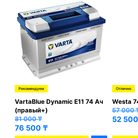
Рекомендуем
Отлично
Ah
VartaBlue Dynamic E11 74 Ач
Westa 7
(правый+)
57 000
52 50
81 000
₸
76 500
₸