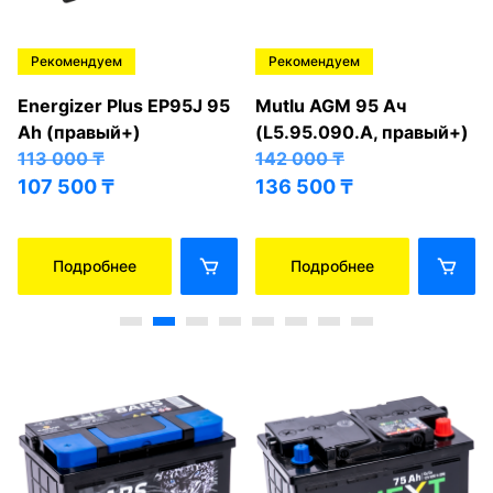
Рекомендуем
Рекомендуем
Energizer Plus EP95J 95
Mutlu AGM 95 Ач
Ah (правый+)
(L5.95.090.A, правый+)
113 000
₸
142 000
₸
107 500
₸
136 500
₸
Подробнее
Подробнее