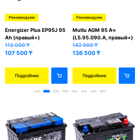
Рекомендуем
Рекомендуем
Energizer Plus EP95J 95
Mutlu AGM 95 Ач
Ah (правый+)
(L5.95.090.A, правый+)
113 000
₸
142 000
₸
107 500
₸
136 500
₸
Подробнее
Подробнее