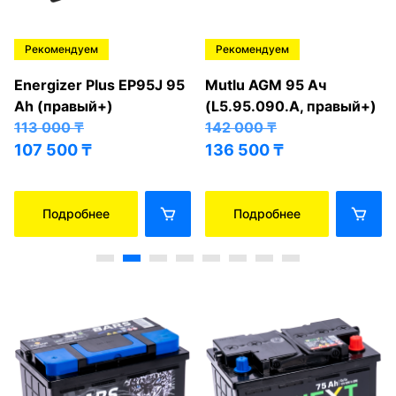
Рекомендуем
Рекомендуем
Energizer Plus EP95J 95
Mutlu AGM 95 Ач
Ah (правый+)
(L5.95.090.A, правый+)
113 000
₸
142 000
₸
107 500
₸
136 500
₸
Подробнее
Подробнее