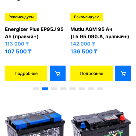
Рекомендуем
Рекомендуем
Energizer Plus EP95J 95
Mutlu AGM 95 Ач
Ah (правый+)
(L5.95.090.A, правый+)
113 000
₸
142 000
₸
107 500
₸
136 500
₸
Подробнее
Подробнее