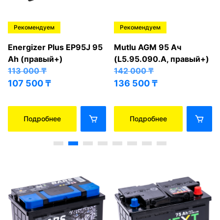
Рекомендуем
Рекомендуем
Energizer Plus EP95J 95
Mutlu AGM 95 Ач
Ah (правый+)
(L5.95.090.A, правый+)
113 000
₸
142 000
₸
107 500
₸
136 500
₸
Подробнее
Подробнее