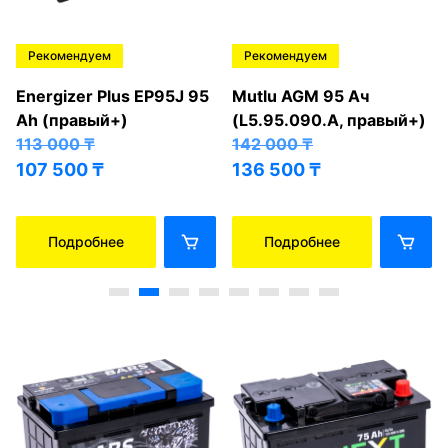
Рекомендуем
Рекомендуем
Energizer Plus EP95J 95
Mutlu AGM 95 Ач
Ah (правый+)
(L5.95.090.A, правый+)
113 000
₸
142 000
₸
107 500
₸
136 500
₸
Подробнее
Подробнее