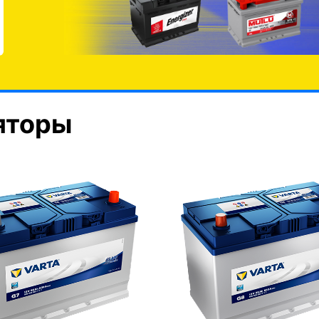
яторы