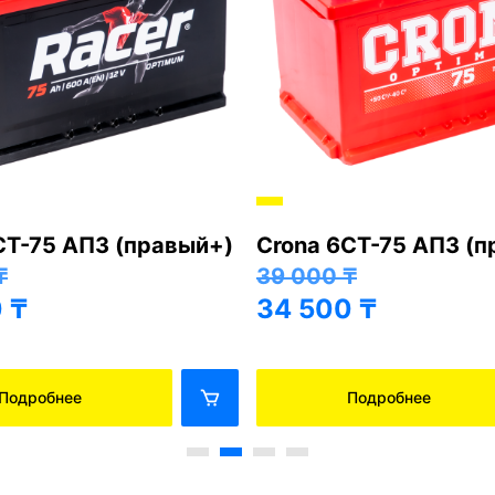
СТ-75 АПЗ (правый+)
Crona 6СТ-75 АПЗ (
₸
39 000
₸
0
₸
34 500
₸
Подробнее
Подробнее