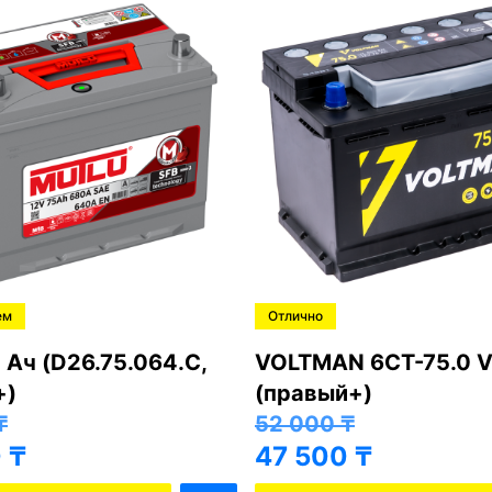
ем
Отлично
 Ач (D26.75.064.C,
VOLTMAN 6CT-75.0 V
+)
(правый+)
₸
52 000
₸
0
₸
47 500
₸