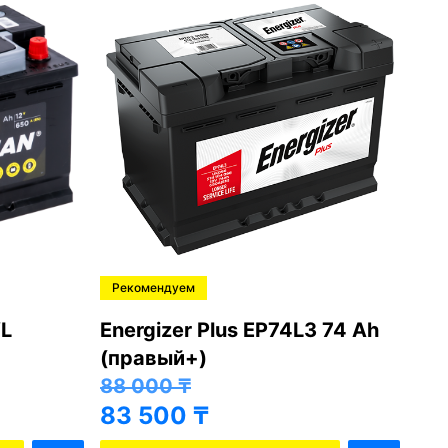
Рекомендуем
Ре
L
Energizer Plus EP74L3 74 Ah
Var
(правый+)
(п
88 000
₸
81
83 500
₸
76