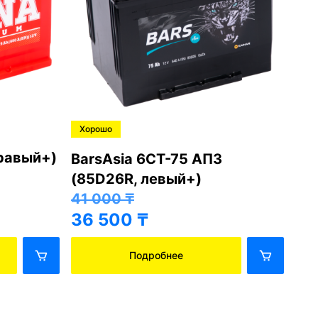
Хорошо
Хо
правый+)
BarsAsia 6СТ-75 АПЗ
Ba
(85D26R, левый+)
(8
41 000
₸
41
36 500
₸
36
Подробнее