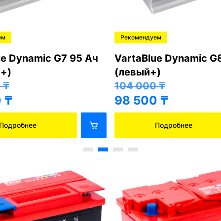
ем
Рекомендуем
ue Dynamic G7 95 Ач
VartaBlue Dynamic G
+)
(левый+)
0
₸
104 000
₸
0
₸
98 500
₸
Подробнее
Подробнее