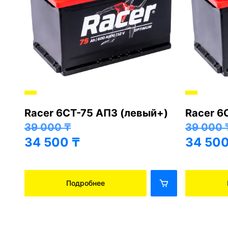
Racer 6СТ-75 АПЗ (левый+)
Racer 6
+)
39 000
₸
39 000
34 500
₸
34 50
Подробнее