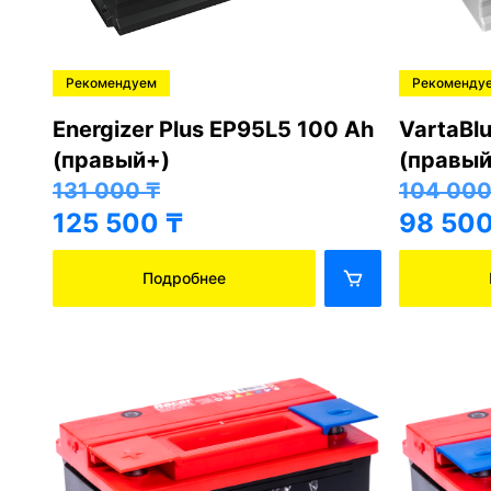
Рекомендуем
Рекоменду
Energizer Plus EP95L5 100 Ah
VartaBl
(правый+)
(правый
131 000
₸
104 00
125 500
₸
98 50
Подробнее