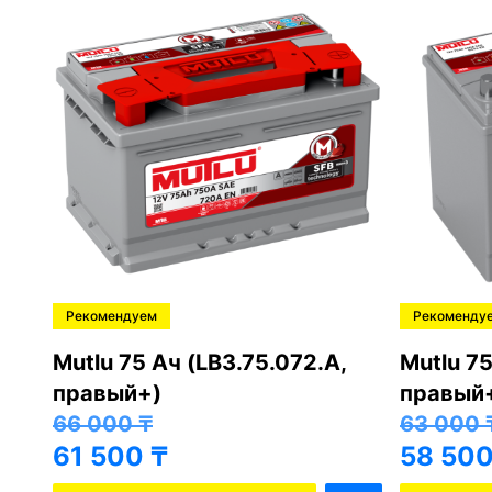
Рекомендуем
Рекоменду
,
Mutlu 75 Ач (LB3.75.072.A,
Mutlu 75
правый+)
правый
66 000
₸
63 000
61 500
₸
58 50