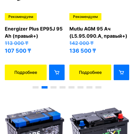
Рекомендуем
Рекомендуем
Energizer Plus EP95J 95
Mutlu AGM 95 Ач
Ah (правый+)
(L5.95.090.A, правый+)
113 000
₸
142 000
₸
107 500
₸
136 500
₸
Подробнее
Подробнее