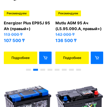
Рекомендуем
Рекомендуем
Energizer Plus EP95J 95
Mutlu AGM 95 Ач
Ah (правый+)
(L5.95.090.A, правый+)
113 000
₸
142 000
₸
107 500
₸
136 500
₸
Подробнее
Подробнее