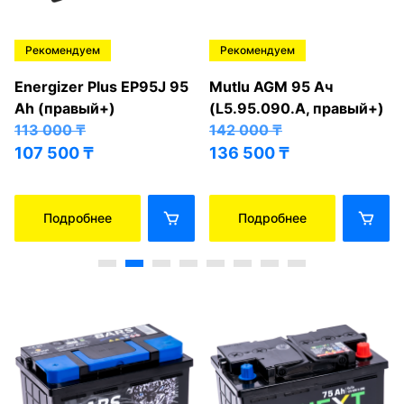
Рекомендуем
Рекомендуем
Energizer Plus EP95J 95
Mutlu AGM 95 Ач
Ah (правый+)
(L5.95.090.A, правый+)
113 000
₸
142 000
₸
107 500
₸
136 500
₸
Подробнее
Подробнее