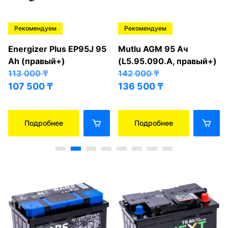
Рекомендуем
Рекомендуем
Energizer Plus EP95J 95
Mutlu AGM 95 Ач
Ah (правый+)
(L5.95.090.A, правый+)
113 000
₸
142 000
₸
107 500
₸
136 500
₸
Подробнее
Подробнее