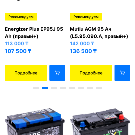
Рекомендуем
Рекомендуем
Energizer Plus EP95J 95
Mutlu AGM 95 Ач
Ah (правый+)
(L5.95.090.A, правый+)
113 000
₸
142 000
₸
107 500
₸
136 500
₸
Подробнее
Подробнее