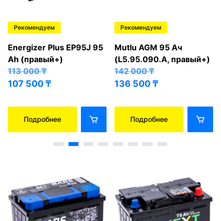
Рекомендуем
Рекомендуем
Energizer Plus EP95J 95
Mutlu AGM 95 Ач
Ah (правый+)
(L5.95.090.A, правый+)
113 000
₸
142 000
₸
107 500
₸
136 500
₸
Подробнее
Подробнее