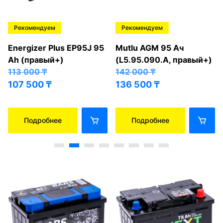
Рекомендуем
Рекомендуем
Energizer Plus EP95J 95
Mutlu AGM 95 Ач
Ah (правый+)
(L5.95.090.A, правый+)
113 000
₸
142 000
₸
107 500
₸
136 500
₸
Подробнее
Подробнее