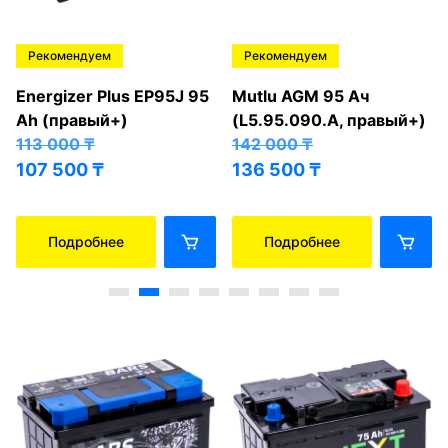
Рекомендуем
Рекомендуем
Energizer Plus EP95J 95
Mutlu AGM 95 Ач
Ah (правый+)
(L5.95.090.A, правый+)
113 000
₸
142 000
₸
107 500
₸
136 500
₸
Подробнее
Подробнее