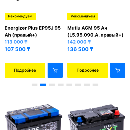
Рекомендуем
Рекомендуем
Energizer Plus EP95J 95
Mutlu AGM 95 Ач
Ah (правый+)
(L5.95.090.A, правый+)
113 000
₸
142 000
₸
107 500
₸
136 500
₸
Подробнее
Подробнее