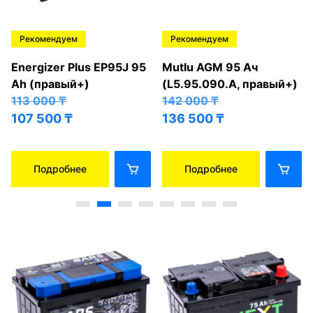
Рекомендуем
Рекомендуем
Energizer Plus EP95J 95
Mutlu AGM 95 Ач
Ah (правый+)
(L5.95.090.A, правый+)
113 000
₸
142 000
₸
107 500
₸
136 500
₸
Подробнее
Подробнее