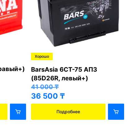
Хорошо
Хо
правый+)
BarsAsia 6СТ-75 АПЗ
Ba
(85D26R, левый+)
(8
41 000
₸
41
36 500
₸
36
Подробнее