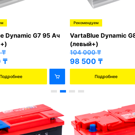
ем
Рекомендуем
ue Dynamic G7 95 Ач
VartaBlue Dynamic G
+)
(левый+)
0
₸
104 000
₸
0
₸
98 500
₸
Подробнее
Подробнее