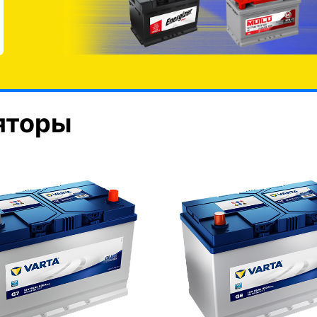
яторы