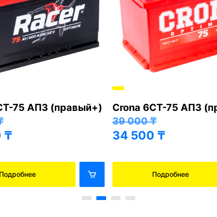
СТ-75 АПЗ (правый+)
Crona 6СТ-75 АПЗ (
₸
39 000
₸
0
₸
34 500
₸
Подробнее
Подробнее