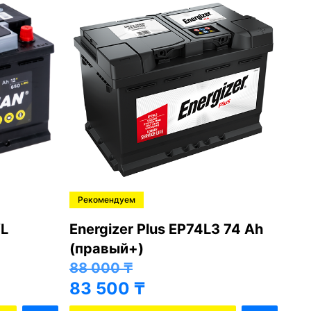
Рекомендуем
Ре
L
Energizer Plus EP74L3 74 Ah
Var
(правый+)
(п
88 000
₸
81
83 500
₸
76