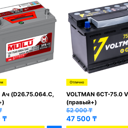
ем
Отлично
 Ач (D26.75.064.C,
VOLTMAN 6CT-75.0 V
+)
(правый+)
₸
52 000
₸
0
₸
47 500
₸