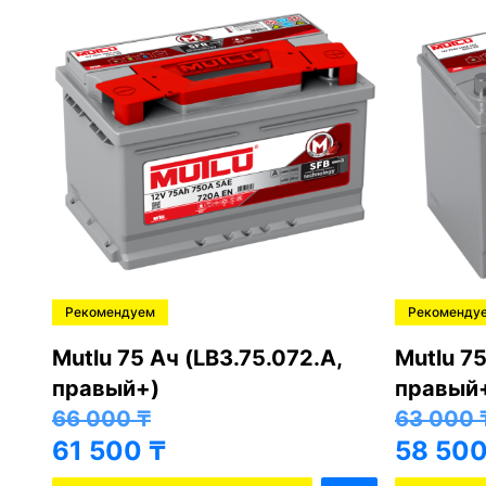
Рекомендуем
Рекоменду
,
Mutlu 75 Ач (LB3.75.072.A,
Mutlu 75
правый+)
правый
66 000
₸
63 000
61 500
₸
58 50