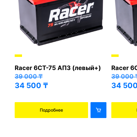
Racer 6СТ-75 АПЗ (левый+)
Racer 6
+)
39 000
₸
39 000
34 500
₸
34 50
Подробнее