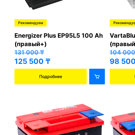
Рекомендуем
Рекоменду
Energizer Plus EP95L5 100 Ah
VartaBl
(правый+)
(правый
131 000
₸
104 00
125 500
₸
98 50
Подробнее