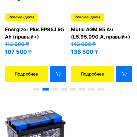
Рекомендуем
Рекомендуем
Energizer Plus EP95J 95
Mutlu AGM 95 Ач
Ah (правый+)
(L5.95.090.A, правый+)
113 000
₸
142 000
₸
107 500
₸
136 500
₸
Подробнее
Подробнее