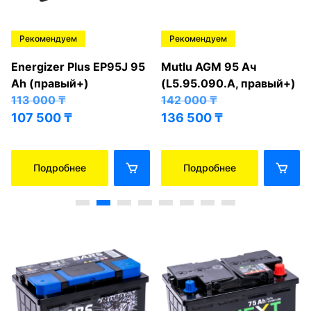
Рекомендуем
Рекомендуем
Energizer Plus EP95J 95
Mutlu AGM 95 Ач
Ah (правый+)
(L5.95.090.A, правый+)
113 000
₸
142 000
₸
107 500
₸
136 500
₸
Подробнее
Подробнее