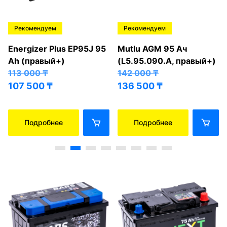
Рекомендуем
Рекомендуем
Energizer Plus EP95J 95
Mutlu AGM 95 Ач
Ah (правый+)
(L5.95.090.A, правый+)
113 000
₸
142 000
₸
107 500
₸
136 500
₸
Подробнее
Подробнее