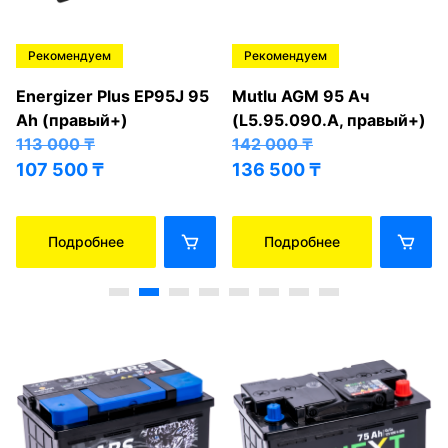
Рекомендуем
Рекомендуем
Energizer Plus EP95J 95
Mutlu AGM 95 Ач
Ah (правый+)
(L5.95.090.A, правый+)
113 000
₸
142 000
₸
107 500
₸
136 500
₸
Подробнее
Подробнее