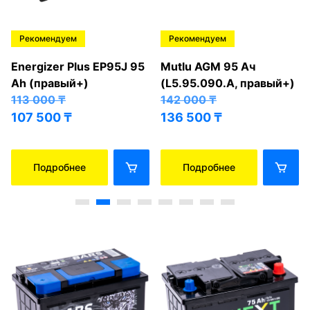
Рекомендуем
Рекомендуем
Energizer Plus EP95J 95
Mutlu AGM 95 Ач
Ah (правый+)
(L5.95.090.A, правый+)
113 000
₸
142 000
₸
107 500
₸
136 500
₸
Подробнее
Подробнее