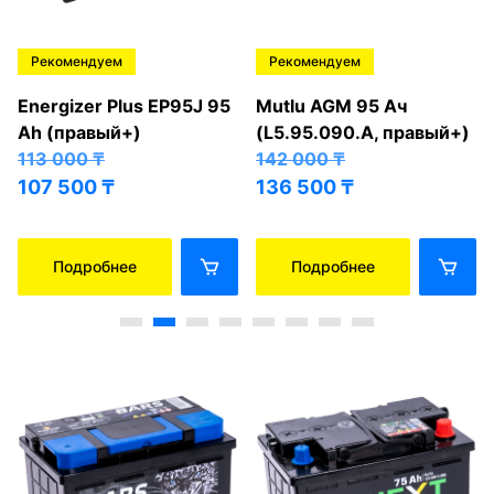
Рекомендуем
Рекомендуем
Energizer Plus EP95J 95
Mutlu AGM 95 Ач
Ah (правый+)
(L5.95.090.A, правый+)
113 000
₸
142 000
₸
107 500
₸
136 500
₸
Подробнее
Подробнее