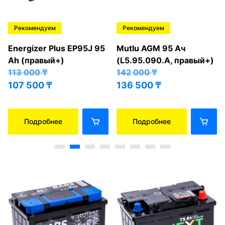
Рекомендуем
Рекомендуем
Energizer Plus EP95J 95
Mutlu AGM 95 Ач
Ah (правый+)
(L5.95.090.A, правый+)
113 000
₸
142 000
₸
107 500
₸
136 500
₸
Подробнее
Подробнее