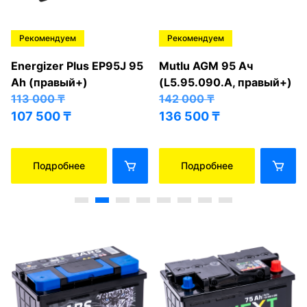
Рекомендуем
Рекомендуем
Energizer Plus EP95J 95
Mutlu AGM 95 Ач
Ah (правый+)
(L5.95.090.A, правый+)
113 000
₸
142 000
₸
107 500
₸
136 500
₸
Подробнее
Подробнее