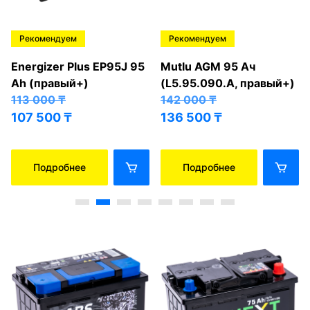
Рекомендуем
Рекомендуем
Energizer Plus EP95J 95
Mutlu AGM 95 Ач
Ah (правый+)
(L5.95.090.A, правый+)
113 000
₸
142 000
₸
107 500
₸
136 500
₸
Подробнее
Подробнее