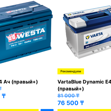
Рекомендуем
4 Ач (правый+)
VartaBlue Dynamic E
₸
(правый+)
0
₸
81 000
₸
76 500
₸