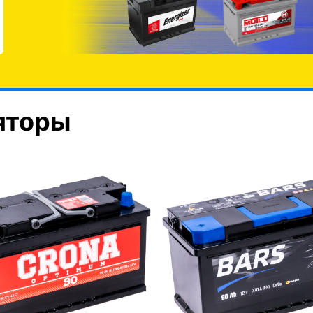
яторы