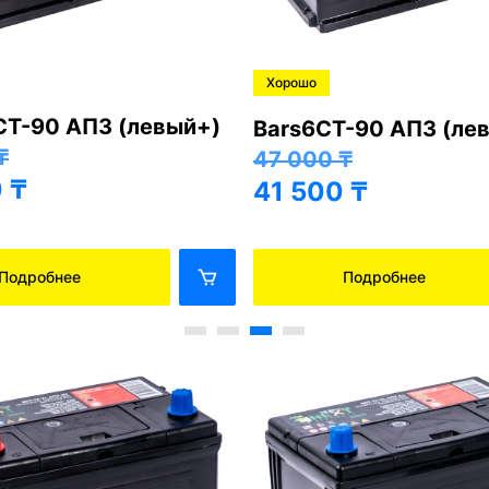
Хорошо
СТ-90 АПЗ (левый+)
Bars6СТ-90 АПЗ (ле
₸
47 000
₸
0
₸
41 500
₸
Подробнее
Подробнее