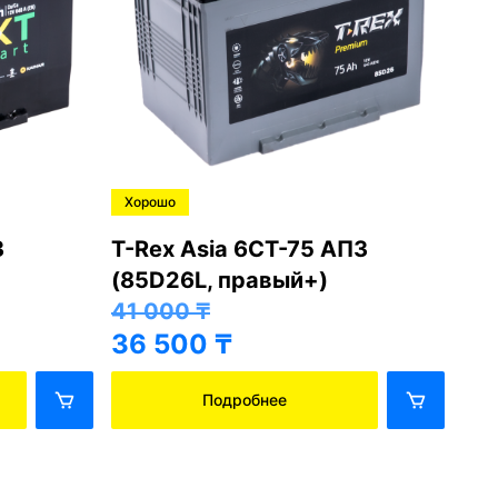
Хорошо
Ре
З
T-Rex Asia 6СТ-75 АПЗ
Hy
(85D26L, правый+)
пр
41 000
₸
62
36 500
₸
57
Подробнее