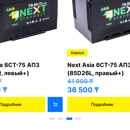
Хорошо
ia 6СТ-75 АПЗ
Next Asia 6СТ-75 АП
, левый+)
(85D26L, правый+)
₸
41 000
₸
0
₸
36 500
₸
Подробнее
Подробнее