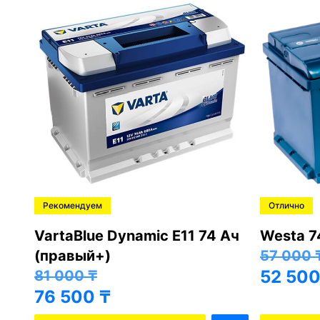
Рекомендуем
Отлично
Ah
VartaBlue Dynamic E11 74 Ач
Westa 7
(правый+)
57 000
52 50
81 000
₸
76 500
₸