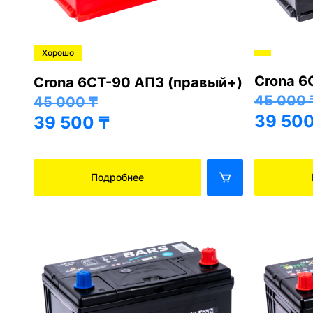
Хорошо
Crona 6
+)
Crona 6СТ-90 АПЗ (правый+)
45 000
45 000
₸
39 50
39 500
₸
Подробнее