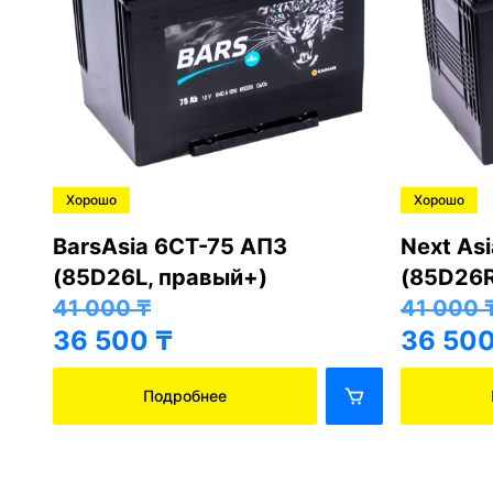
Хорошо
Хорошо
BarsAsia 6СТ-75 АПЗ
Next As
(85D26L, правый+)
(85D26R
41 000
₸
41 000
36 500
₸
36 50
Подробнее