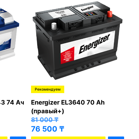
Рекомендуем
Ре
43 74 Ач
Energizer EL3640 70 Ah
Mut
(правый+)
ле
81 000
₸
62
76 500
₸
57