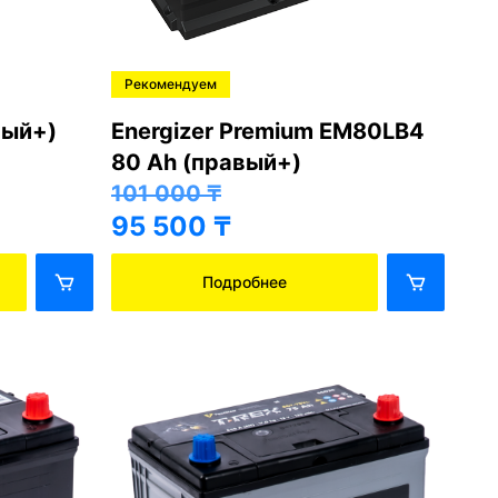
Рекомендуем
Хо
вый+)
Energizer Premium EM80LB4
Ba
80 Ah (правый+)
43
38
101 000
₸
95 500
₸
Подробнее