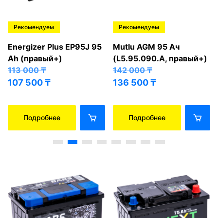
Рекомендуем
Рекомендуем
Energizer Plus EP95J 95
Mutlu AGM 95 Ач
Ah (правый+)
(L5.95.090.A, правый+)
113 000
₸
142 000
₸
107 500
₸
136 500
₸
Подробнее
Подробнее