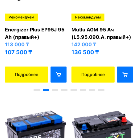
Рекомендуем
Рекомендуем
Energizer Plus EP95J 95
Mutlu AGM 95 Ач
Ah (правый+)
(L5.95.090.A, правый+)
113 000
₸
142 000
₸
107 500
₸
136 500
₸
Подробнее
Подробнее