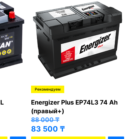
Рекомендуем
Ре
L
Energizer Plus EP74L3 74 Ah
Var
(правый+)
(п
88 000
₸
81
83 500
₸
76