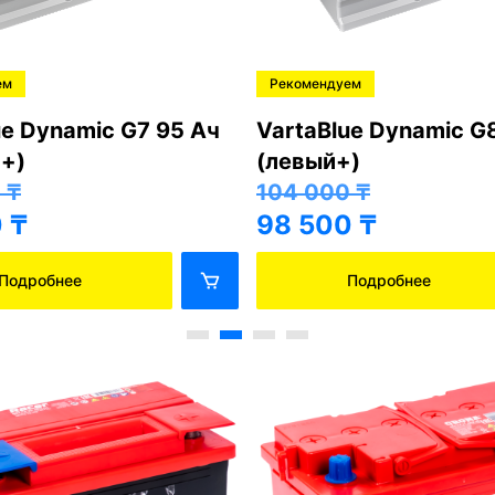
ем
Рекомендуем
ue Dynamic G7 95 Ач
VartaBlue Dynamic G
+)
(левый+)
0
₸
104 000
₸
0
₸
98 500
₸
Подробнее
Подробнее