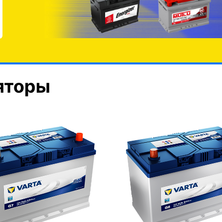
яторы