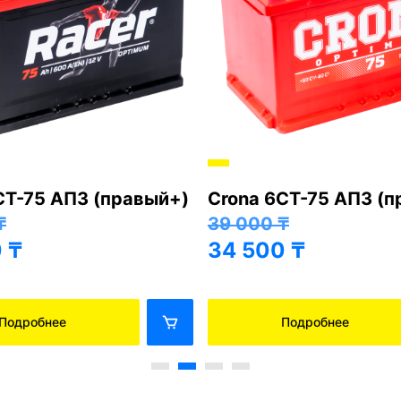
СТ-75 АПЗ (правый+)
Crona 6СТ-75 АПЗ (
₸
39 000
₸
0
₸
34 500
₸
Подробнее
Подробнее