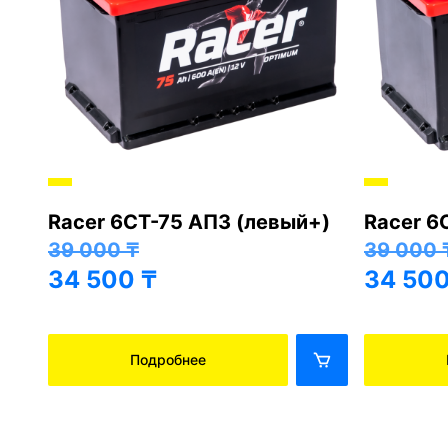
Racer 6СТ-75 АПЗ (левый+)
Racer 6
+)
39 000
₸
39 000
34 500
₸
34 50
Подробнее