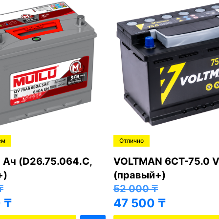
ем
Отлично
 Ач (D26.75.064.C,
VOLTMAN 6CT-75.0 V
+)
(правый+)
₸
52 000
₸
0
₸
47 500
₸