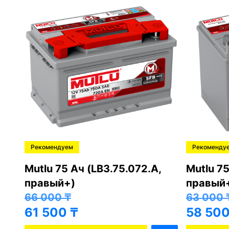
Рекомендуем
Рекоменду
,
Mutlu 75 Ач (LB3.75.072.A,
Mutlu 75
правый+)
правый
66 000
₸
63 000
61 500
₸
58 50