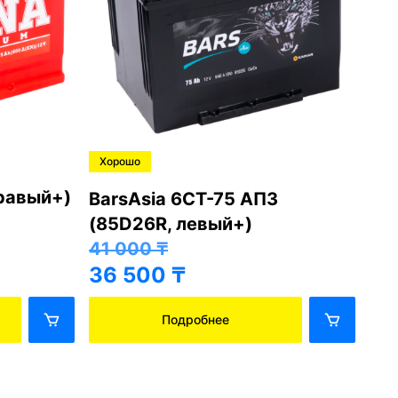
Хорошо
Хо
правый+)
BarsAsia 6СТ-75 АПЗ
Ba
(85D26R, левый+)
(8
41 000
₸
41
36 500
₸
36
Подробнее