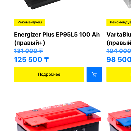
Рекомендуем
Рекоменду
Energizer Plus EP95L5 100 Ah
VartaBl
(правый+)
(правый
131 000
₸
104 00
125 500
₸
98 50
Подробнее